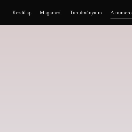
Kezdőlap
Magamról
Tanulmányaim
A numerol