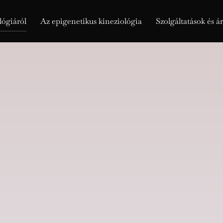
ógiáról
Az epigenetikus kineziológia
Szolgáltatások és á