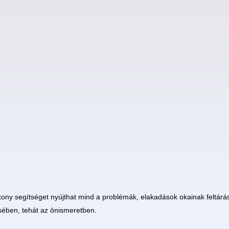
ny segítséget nyújthat mind a problémák, elakadások okainak feltárá
sében, tehát az önismeretben.