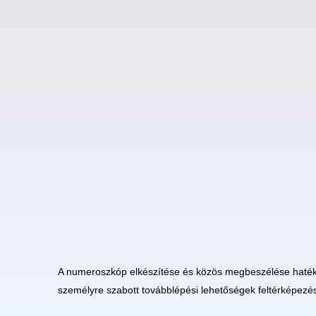
A numeroszkóp elkészítése és közös megbeszélése hatéko
személyre szabott továbblépési lehetőségek feltérképezé