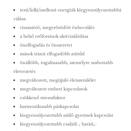
testi/lelki/szellemi energiák kiegyensúlyozottabbá
válása
visszatérő, megerősödött önbecsülés
a belső erőforrások aktivizálódása
önelfogadás és önszeretet
mások iránti elfogadóbb attitűd
önállóbb, rugalmasabb, személyre szabottabb
életvezetés
megváltozott, megújuló életszemlélet
megváltozott emberi kapcsolatok
csökkenő stresszfaktor
harmonikusabb párkapcsolat
kiegyensúlyozottabb szülő-gyermek kapcsolat
kiegyensúlyozottabb családi-, baráti,-