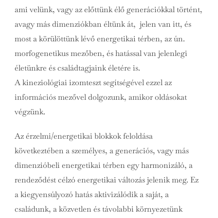
ami velünk, vagy az előttünk élő generációkkal történt,
avagy más dimenziókban éltünk át, jelen van itt, és
most a körülöttünk lévő energetikai térben, az ún.
morfogenetikus mezőben, és hatással van jelenlegi
életünkre és családtagjaink életére is.
A kineziológiai izomteszt segítségével ezzel az
információs mezővel dolgozunk, amikor oldásokat
végzünk.
Az érzelmi/energetikai blokkok feloldása
következtében a személyes, a generációs, vagy más
dimenzióbeli energetikai térben egy harmonizáló, a
rendeződést célzó energetikai változás jelenik meg. Ez
a kiegyensúlyozó hatás aktivizálódik a saját, a
családunk, a közvetlen és távolabbi környezetünk