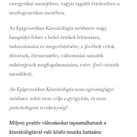
energetikai mezejében, vagyis tágabb értelemben a
morfogenetikus mezőben.
Az Epigenetikus Kineziológia módszere nagy
hangsúlyt fektet a belső értékek feltárására,
tudatosítására és megerősítésére, a jövőbeli célok,
döntések, életszemlélet, változtatási szándék
mikéntjének megfogalmazására, ezért jövő orintált
szemléletű.
Az Epigenetikus Kineziológia nem egészségügyi
módszer, tehát nem célja a gyógyítás, és nem
pszichológusi tevékenység!
Milyen pozitív változásokat tapasztalhatunk a
kineziológiával való közös munka hatására: