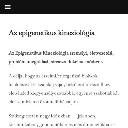
Zum
Inhalt
Az epigenetikus kineziológia
springen
Az Epigenetikus Kineziológia személyi, életvezetési,
problémamegoldási, stresszredukciós módszer.
A célja, hogy az érzelmi/energetikai blokkok
feloldásával visszatalálj saját, belső erőforrásaidhoz,
életviteled kiegyensúlyozottabbá, egyénre szabottabbá,
életszemléleted örömtelibbé váljon.
Szükség esetén négy idősíkban – jelenben,
kormunkában, generációban és más dimenziókban –